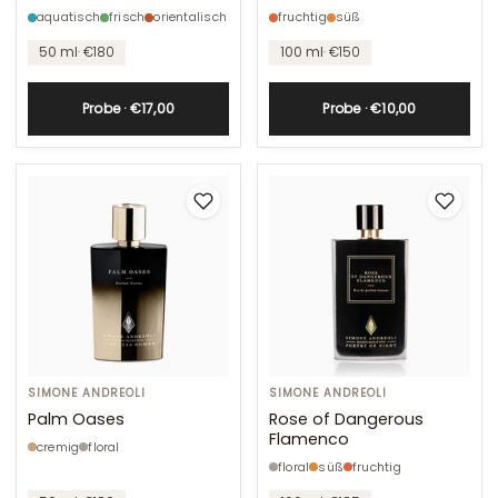
Crystal
aquatisch
frisch
orientalisch
fruchtig
süß
Reef
50 ml
· €180
100 ml
· €150
Probe · €17,00
Probe · €10,00
Palm
SIMONE ANDREOLI
Rose
SIMONE ANDREOLI
Oases
of
Palm Oases
Rose of Dangerous
Flamenco
Dangerous
cremig
floral
Flamenco
floral
süß
fruchtig