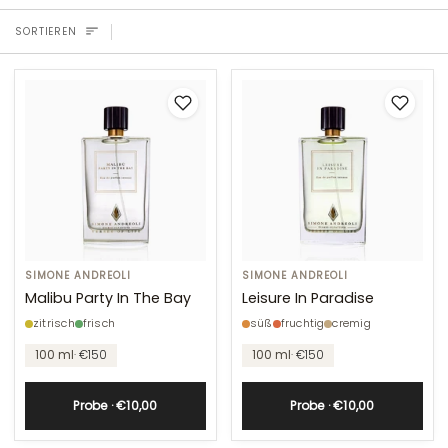
SORTIEREN
SORTIEREN
Malibu
SIMONE ANDREOLI
Leisure
SIMONE ANDREOLI
Party
In
Malibu Party In The Bay
Leisure In Paradise
In
Paradise
zitrisch
frisch
süß
fruchtig
cremig
The
100 ml
· €150
100 ml
· €150
Bay
Probe · €10,00
Probe · €10,00