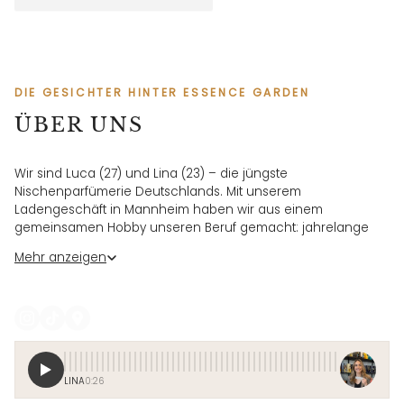
Elisabethstraße 7 · Di–Fr 11:30–18:30 · Sa 11:30–17:30
DIE GESICHTER HINTER ESSENCE GARDEN
ÜBER UNS
Wir sind Luca (27) und Lina (23) – die jüngste
Nischenparfümerie Deutschlands. Mit unserem
Ladengeschäft in Mannheim haben wir aus einem
gemeinsamen Hobby unseren Beruf gemacht: jahrelange
Parfumsammler, heute autorisierte Händler für ausgewählte
Mehr anzeigen
Nischenmarken.
Über Social Media nehmen wir täglich mit hinter die Kulissen,
zeigen neue Düfte, Bestellungen und den Alltag im Store.
Unser Ziel: hochwertige Nischenparfums für eine neue
Generation zugänglich machen – persönlich, authentisch
und mit echter Leidenschaft.
LINA
0:26