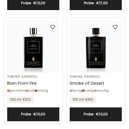
Probe · €10,00
Probe · €17,00
Born
SIMONE ANDREOLI
Smoke
SIMONE ANDREOLI
From
of
Born From Fire
Smoke of Desert
Fire
Desert
gourmand
süß
würzig
harzig
holzig
rauchig
100 ml
· €150
100 ml
· €150
Probe · €10,00
Probe · €10,00