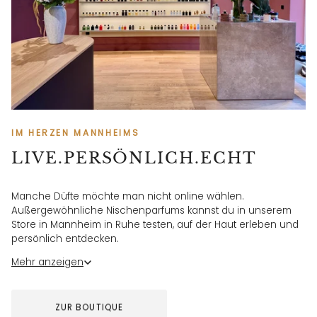
IM HERZEN MANNHEIMS
LIVE.PERSÖNLICH.ECHT
Manche Düfte möchte man nicht online wählen.
Außergewöhnliche Nischenparfums kannst du in unserem
Store in Mannheim in Ruhe testen, auf der Haut erleben und
persönlich entdecken.
Für erste Eindrücke zeigen wir unsere Düfte außerdem
Mehr anzeigen
regelmäßig in authentischen Videos auf Instagram und
TikTok.
ZUR BOUTIQUE
STORE MANNHEIM