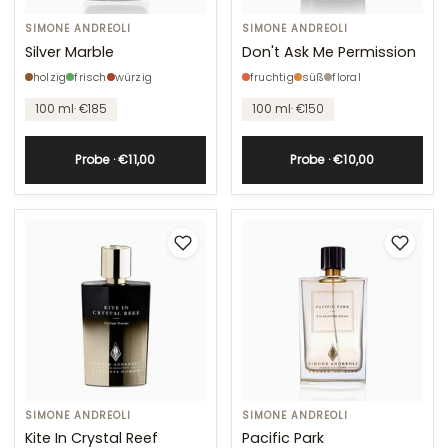
Silver
SIMONE ANDREOLI
Don't
SIMONE ANDREOLI
Marble
Ask
Silver Marble
Don't Ask Me Permission
Me
holzig
frisch
würzig
fruchtig
süß
floral
Permission
100 ml
· €185
100 ml
· €150
Probe · €11,00
Probe · €10,00
Kite
SIMONE ANDREOLI
Pacific
SIMONE ANDREOLI
In
Park
Kite In Crystal Reef
Pacific Park