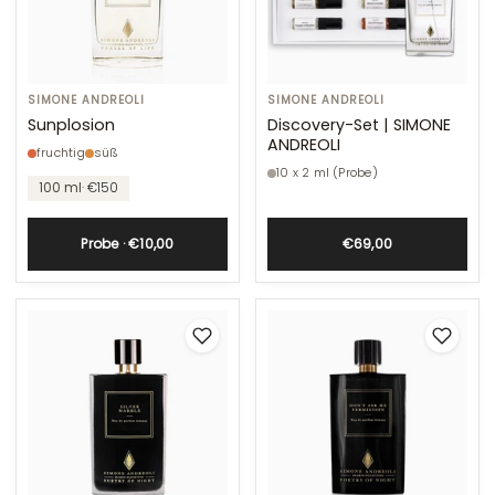
Sunplosion
SIMONE ANDREOLI
Discovery-
SIMONE ANDREOLI
Set
Sunplosion
Discovery-Set | SIMONE
ANDREOLI
|
fruchtig
süß
SIMONE
10 x 2 ml (Probe)
100 ml
· €150
ANDREOLI
Probe · €10,00
€69,00