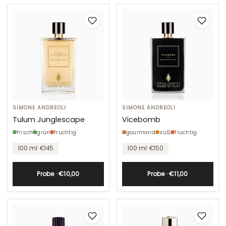
Tulum
SIMONE ANDREOLI
Vicebomb
SIMONE ANDREOLI
Junglescape
Tulum Junglescape
Vicebomb
frisch
grün
fruchtig
gourmand
süß
fruchtig
100 ml
· €145
100 ml
· €150
Probe · €10,00
Probe · €11,00