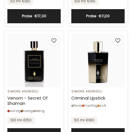
50 ml
· €180
100 ml
· €185
Probe · €17,00
Probe · €11,00
Venom
SIMONE ANDREOLI
Criminal
SIMONE ANDREOLI
-
Lipstick
Venom - Secret Of
Criminal Lipstick
Shaman
Secret
floral
fruchtig
süß
Of
würzig
holzig
ledrig
Shaman
100 ml
· €150
50 ml
· €180