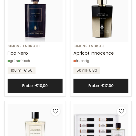
Fico
SIMONE ANDREOLI
Apricot
SIMONE ANDREOLI
Nero
Innocence
Fico Nero
Apricot Innocence
grün
frisch
fruchtig
100 ml
· €150
50 ml
· €180
Probe · €10,00
Probe · €17,00