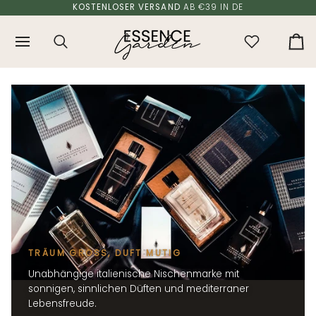
Direkt
KOSTENLOSER VERSAND
AB €39 IN DE
zum
Inhalt
Suchen
De
Wa
TRÄUM GROSS, DUFT MUTIG
Unabhängige italienische Nischenmarke mit
sonnigen, sinnlichen Düften und mediterraner
Lebensfreude.