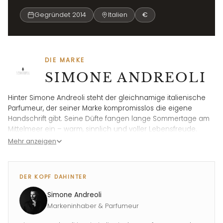
Gegründet 2014
Italien
€
DIE MARKE
SIMONE ANDREOLI
Hinter Simone Andreoli steht der gleichnamige italienische
Parfumeur, der seiner Marke kompromisslos die eigene
Handschrift gibt. Seine Düfte fangen lange Sommertage am
Mittelmeer ein – warm, sinnlich und voller Lebensfreude.
'Malibu – Party in the Bay' und 'Leisure in Paradise'
Mehr anzeigen
schmecken nach Sonne, Meer und Freiheit.
DER KOPF DAHINTER
Simone Andreoli
Markeninhaber & Parfumeur