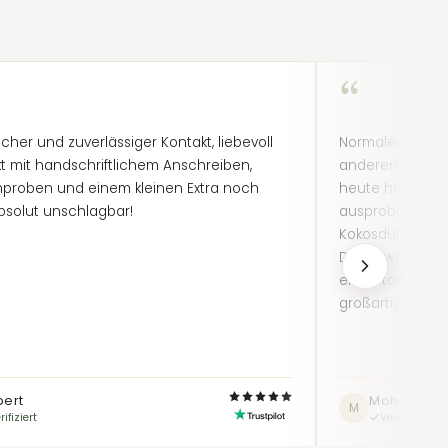
“
icher und zuverlässiger Kontakt, liebevoll
Normalerweise 
t mit handschriftlichem Anschreiben,
anderen bekann
proben und einem kleinen Extra noch
heute habe ich
bsolut unschlagbar!
ausprobiert, a
Kokosduft. Ich 
Dame war sehr 
einen tollen Ein
großartiger Lade
bert
Mohamme
M
rifiziert
Verifiziert