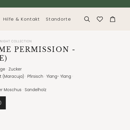
Hilfe & Kontakt
Standorte
Suchen
Dein
Warenko
 NIGHT COLLECTION
 ME PERMISSION
-
E)
nge · Zucker
 (Maracuja) · Pfirsisch · Ylang- Ylang ·
r Moschus · Sandelholz
)