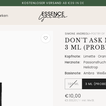
KOSTENLOSER VERSAND
AB €39 IN DE
rken
•
SIMONE ANDREOLI
POETRY OF
DON'T ASK
3 ML (PROB
Kopfnote:
Limette · Ora
Herznote:
Passionsfrucht
Heliotrop
Basisnote:
Ambra · Weiße
VARIANTE
100 ML
3 ML (PROBE
AUSVERKAUFT
ODER
€10,00
NICHT
Stückpreis
pro
VERFÜGBAR
€3.333,33
/
l
inkl. MwSt.