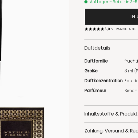
Auf Lager – Bei dir in 3–
IN
·
5,0
VERSAND 4,90 
Duftdetails
Duftfamilie
frucht
Größe
3 ml (
Duftkonzentration
Eau de
Parfümeur
Simon
Inhaltsstoffe & Produkt
Zahlung, Versand & Rü