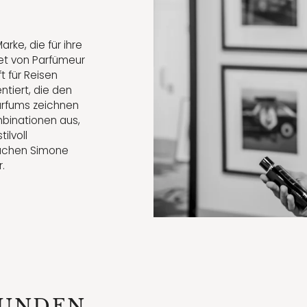
rke, die für ihre
det von Parfümeur
t für Reisen
ntiert, die den
Parfums zeichnen
binationen aus,
ilvoll
machen Simone
.
KUNDEN