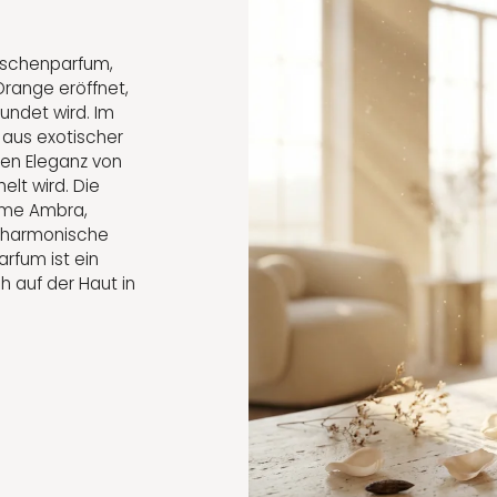
Nischenparfum,
Orange eröffnet,
undet wird. Im
 aus exotischer
alen Eleganz von
lt wird. Die
warme Ambra,
e harmonische
arfum ist ein
h auf der Haut in