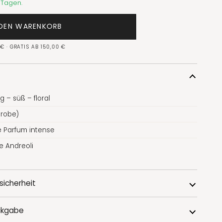
5 Tagen.
 DEN WARENKORB
€ · GRATIS AB 150,00 €
ig – süß – floral
Probe)
 Parfum intense
e Andreoli
sicherheit
ckgabe