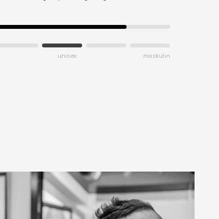
unisex
maskulin