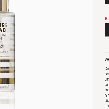
Be
Di
na
Ei
ei
be
hi
di
so