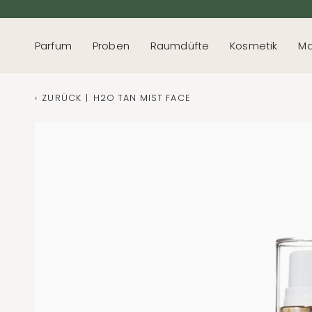
Direkt
zum
Inhalt
Parfum
Proben
Raumdüfte
Kosmetik
Ma
‹
ZURÜCK
|
H2O TAN MIST FACE