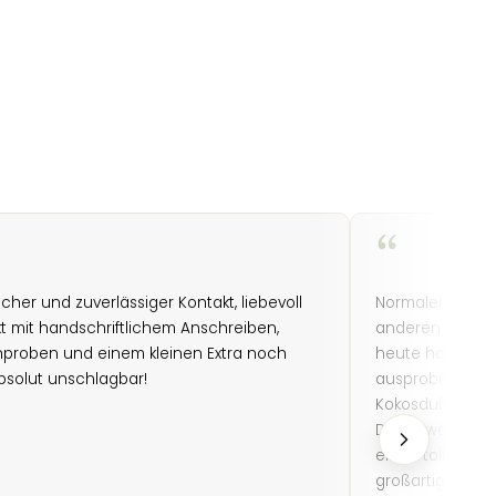
“
icher und zuverlässiger Kontakt, liebevoll
Normalerweise 
t mit handschriftlichem Anschreiben,
anderen bekann
proben und einem kleinen Extra noch
heute habe ich
bsolut unschlagbar!
ausprobiert, a
Kokosduft. Ich 
Dame war sehr 
einen tollen Ein
großartiger Lade