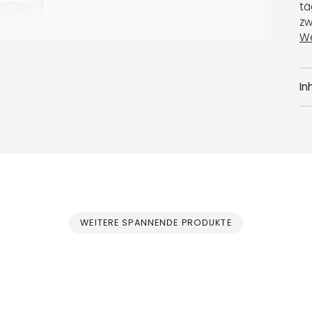
tä
zw
We
In
WEITERE SPANNENDE PRODUKTE