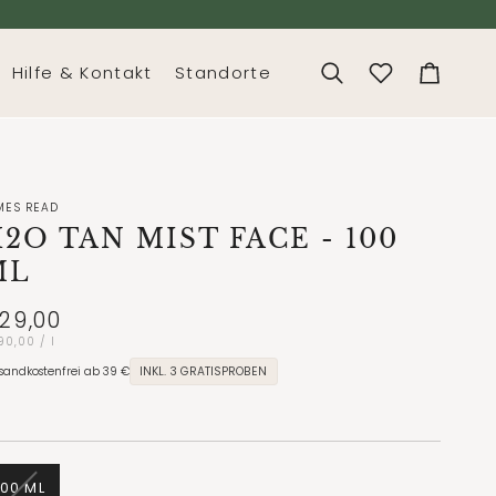
Hilfe & Kontakt
Standorte
Suchen
Dein
Warenko
MES READ
2O TAN MIST FACE
- 100
ML
29,00
ckpreis
pro
90,00
/
l
sandkostenfrei ab 39 €
INKL. 3 GRATISPROBEN
VARIANTE
100 ML