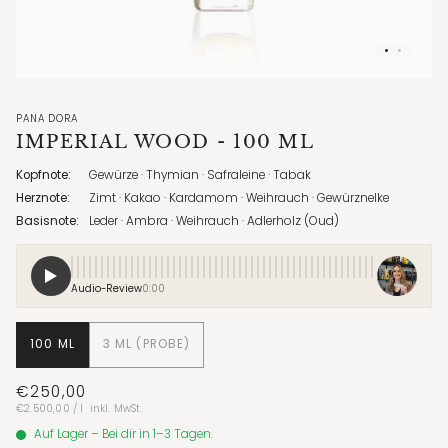
PANA DORA
IMPERIAL WOOD
- 100 ML
Kopfnote:
Gewürze · Thymian · Safraleine · Tabak
Herznote:
Zimt · Kakao · Kardamom · Weihrauch · Gewürznelke
Basisnote:
Leder · Ambra · Weihrauch · Adlerholz (Oud)
Audio-Review
0:00
100 ML
3 ML (PROBE)
€250,00
Stückpreis
pro
€2.500,00
/
l
inkl. MwSt.
Auf Lager – Bei dir in 1–3 Tagen.