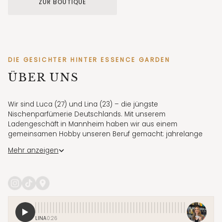
ZUR BOUTIQUE
STORE MANNHEIM
Elisabethstraße 7 · Di–Fr 11:30–18:30 · Sa 11:30–17:30
DIE GESICHTER HINTER ESSENCE GARDEN
ÜBER UNS
Wir sind Luca (27) und Lina (23) – die jüngste
Nischenparfümerie Deutschlands. Mit unserem
Ladengeschäft in Mannheim haben wir aus einem
gemeinsamen Hobby unseren Beruf gemacht: jahrelange
Parfumsammler, heute autorisierte Händler für ausgewählte
Mehr anzeigen
Nischenmarken.
Über Social Media nehmen wir täglich mit hinter die Kulissen,
zeigen neue Düfte, Bestellungen und den Alltag im Store.
Unser Ziel: hochwertige Nischenparfums für eine neue
Generation zugänglich machen – persönlich, authentisch
und mit echter Leidenschaft.
LINA
0:26