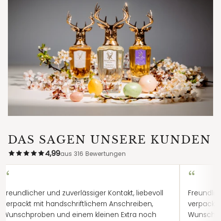
majestätische Tierwelt und naturverbundene Seele.
Pana Dora steht für höchste Qualität, handwerkliche Präzision
und Originalität. Jeder Flakon birgt eine neue Entdeckung –
eine Hommage an die Vielfalt des Lebens.
DAS SAGEN UNSERE KUNDEN
4,99
aus 316 Bewertungen
“
“
Freundlicher und zuverlässiger Kontakt, liebevoll
Freundlich
verpackt mit handschriftlichem Anschreiben,
verpackt 
Wunschproben und einem kleinen Extra noch
Wunschpr