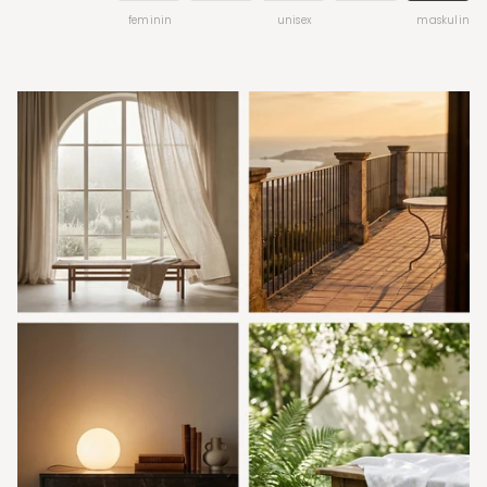
feminin
unisex
maskulin