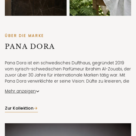
ÜBER DIE MARKE
PANA DORA
Pana Dora ist ein schwedisches Dufthaus, gegründet 2019
vom syrisch-schwedischen Parfümeur Ibrahim Al-Zouabi, der
zuvor über 30 Jahre für internationale Marken tätig war. Mit
Pana Dora verwirklichte er seine Vision: Düfte zu kreieren, die
die Essenz Schwedens in all ihren Facetten einfangen – von
Mehr anzeigen
der wilden Natur über historische Märkte bis hin zu urbanem
Leben.
Zur Kollektion
Inspiriert von der schwedischen Kultur und Geschichte
erzählen die Kreationen von Pana Dora olfaktorische
Geschichten voller Tiefe und Charakter. Jeder Duft ist ein
exklusives Kunstwerk, abgefüllt in opulente Flakons mit dem
ikonischen Hirschkopf – Symbol für Schwedens