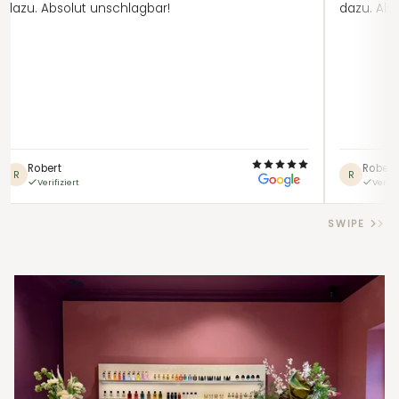
dazu. Absolut unschlagbar!
dazu. Abs
Robert
Robert
R
R
Verifiziert
Verifi
SWIPE