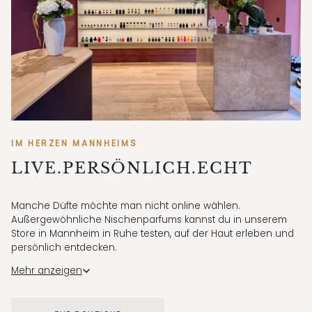
IM HERZEN MANNHEIMS
LIVE.PERSÖNLICH.ECHT
Manche Düfte möchte man nicht online wählen.
Außergewöhnliche Nischenparfums kannst du in unserem
Store in Mannheim in Ruhe testen, auf der Haut erleben und
persönlich entdecken.
Für erste Eindrücke zeigen wir unsere Düfte außerdem
Mehr anzeigen
regelmäßig in authentischen Videos auf Instagram und
TikTok.