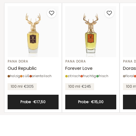
Oud
PANA DORA
Forever
PANA DORA
Doras
PANA 
Republic
Love
Oud Republic
Forever Love
Dora
holzig
süß
orientalisch
zitrisch
fruchtig
frisch
floral
Stückpreis
Stückpreis
Stückpr
100 ml
· €305
100 ml
· €245
100 m
Probe · €17,50
Probe · €15,00