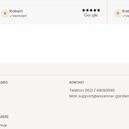
Robert
Ro
R
R
Verifiziert
Ve
RANDS
KONTAKT
Telefon: 0621 / 49083590
Mail: support@essence-garden
MIERE
lmar