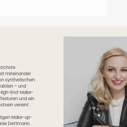
 höchste
it miteinander
 von synthetischen
ralölen – und
 High-End-Make-
Texturen und ein
tsein vereint.
ätigen Make-up-
hanie Dettmann.