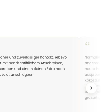
“
icher und zuverlässiger Kontakt, liebevoll
Normalerweise 
t mit handschriftlichem Anschreiben,
anderen bekann
proben und einem kleinen Extra noch
heute habe ich
bsolut unschlagbar!
ausprobiert, a
Kokosduft. Ich 
Dame war sehr 
einen tollen Ein
großartiger Lade