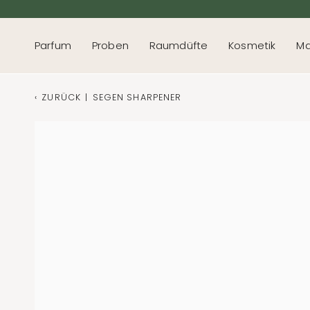
Direkt
zum
Inhalt
Parfum
Proben
Raumdüfte
Kosmetik
Ma
‹
ZURÜCK
|
SEGEN SHARPENER