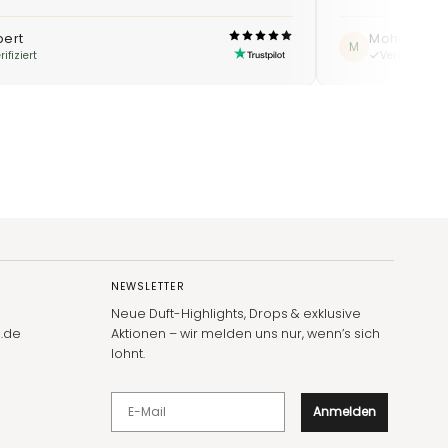
bert
Mohamme
M
rifiziert
Verifiziert
NEWSLETTER
Neue Duft-Highlights, Drops & exklusive
.de
Aktionen – wir melden uns nur, wenn’s sich
lohnt.
E-Mail
Anmelden