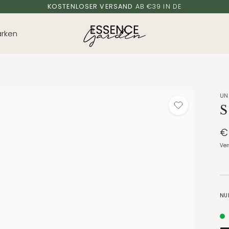
KOSTENLOSER VERSAND
AB €39 IN DE
rken
UN
€
Ver
NU