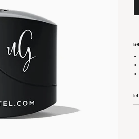
Be
In