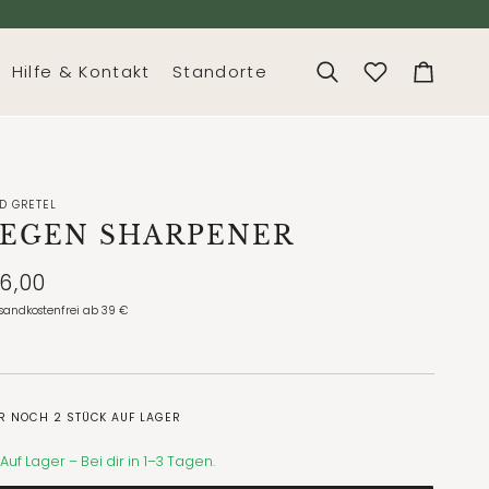
Hilfe & Kontakt
Standorte
Suchen
Dein
Warenko
D GRETEL
SEGEN SHARPENER
6,00
sandkostenfrei ab 39 €
R NOCH
2
STÜCK AUF LAGER
Auf Lager – Bei dir in 1–3 Tagen.