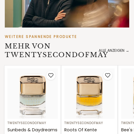
WEITERE SPANNENDE PRODUKTE
MEHR VON
TWENTYSECONDOFMAY
Sunbeds
TWENTYSECONDOFMAY
Roots
TWENTYSECONDOFMAY
Bee's
TWENT
&
Of
Home
Sunbeds & Daydreams
Roots Of Kente
Bee's