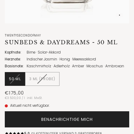
TWENTYSECONDOFMAY
SUNBEDS & DAYDREAMS
- 50 ML
Kopfnote:
Birne · Solar-Akkord
Herznote:
Indischer Jasmin · Honig · Meeresakkord
Basisnote:
Kaschmirholz · Adlerholz · Amber · Moschus · Ambroxan
VARIANTE
VARIANTE
50 ML
3 ML (PROBE)
AUSVERKAUFT
AUSVERKAUFT
ODER
ODER
€175,00
NICHT
NICHT
Stückpreis
pro
€3.500,00
/
l
inkl. MwSt.
VERFÜGBAR
VERFÜGBAR
Aktuell nicht verfügbar.
BENACHRICHTIGE MICH
·
·
5,0
KOSTENLOSER VERSAND
3 GRATISPROBEN
(2)