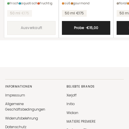
Daydreams
Kente
frisch
aquatisch
fruchtig
süß
gourmand
floral
Stückpreis
Stückpr
50 ml
· €175
50 ml
· €175
50 m
Ausverkauft
Probe · €15,00
INFORMATIONEN
BELIEBTE BRANDS
Impressum
Xerjoff
Allgemeine
Initio
Geschäftsbedingungen
Widian
Widerrufsbelehrung
MATIERE PREMIERE
Datenschutz