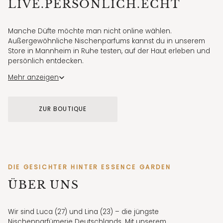
LIVE.PERSÖNLICH.ECHT
Manche Düfte möchte man nicht online wählen.
Außergewöhnliche Nischenparfums kannst du in unserem
Store in Mannheim in Ruhe testen, auf der Haut erleben und
persönlich entdecken.
Für erste Eindrücke zeigen wir unsere Düfte außerdem
Mehr anzeigen
regelmäßig in authentischen Videos auf Instagram und
TikTok.
ZUR BOUTIQUE
STORE MANNHEIM
Elisabethstraße 7 · Di–Fr 11:30–18:30 · Sa 11:30–17:30
DIE GESICHTER HINTER ESSENCE GARDEN
ÜBER UNS
Wir sind Luca (27) und Lina (23) – die jüngste
Nischenparfümerie Deutschlands. Mit unserem