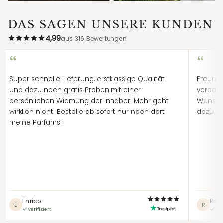
DAS SAGEN UNSERE KUNDEN
4,99
aus 316 Bewertungen
“
“
Super schnelle Lieferung, erstklassige Qualität
Freundl
und dazu noch gratis Proben mit einer
verpack
persönlichen Widmung der Inhaber. Mehr geht
Wunsch
wirklich nicht. Bestelle ab sofort nur noch dort
dazu. A
meine Parfums!
Enrico
Robe
E
R
Verifiziert
Ver