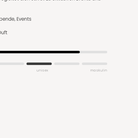
bende, Events
Duft
unisex
maskulin