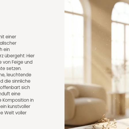
it einer
alischer
h ein
rz übergeht: Hier
e von Feige und
te setzen.
me, leuchtende
d die sinnliche
 offenbart sich
nduft eine
e Komposition in
ein kunstvoller
e Welt voller