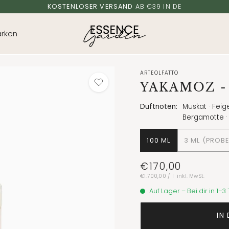
KOSTENLOSER VERSAND
AB €39 IN DE
rken
ARTEOLFATTO
YAKAMOZ
-
Duftnoten:
Muskat · Feige
Bergamotte · 
100 ML
3 ML (PROBE
€170,00
Stückpreis
pro
€1.700,00
/
l
inkl. MwSt.
Auf Lager – Bei dir in 1–3
IN