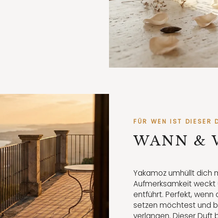
FÜR WEN IST DIESER 
WANN & 
Yakamoz umhüllt dich mi
Aufmerksamkeit weckt un
entführt. Perfekt, wen
setzen möchtest und 
verlangen. Dieser Duft b