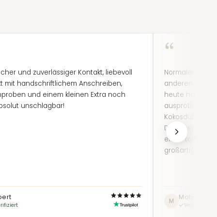
“
icher und zuverlässiger Kontakt, liebevoll
Normalerweise 
t mit handschriftlichem Anschreiben,
anderen bekann
proben und einem kleinen Extra noch
heute habe ich
bsolut unschlagbar!
ausprobiert, a
Kokosduft. Ich 
Dame war sehr 
einen tollen Ein
großartiger Lade
bert
Mohamme
M
rifiziert
Verifiziert