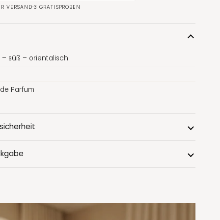
·
ER VERSAND
3 GRATISPROBEN
 – süß – orientalisch
t de Parfum
sicherheit
ckgabe