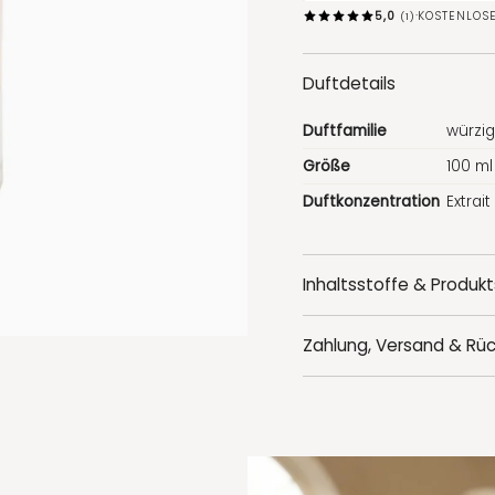
·
5,0
KOSTENLOS
(1)
Duftdetails
Duftfamilie
würzig
Größe
100 ml
Duftkonzentration
Extrai
Inhaltsstoffe & Produkt
Zahlung, Versand & Rü