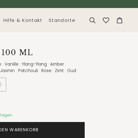
Hilfe & Kontakt
Standorte
Suchen
Dein
Warenko
 100 ML
 · Vanille · Ylang-Ylang · Amber ·
Jasmin · Patchouli · Rose · Zimt · Oud
)
 Tagen.
 DEN WARENKORB