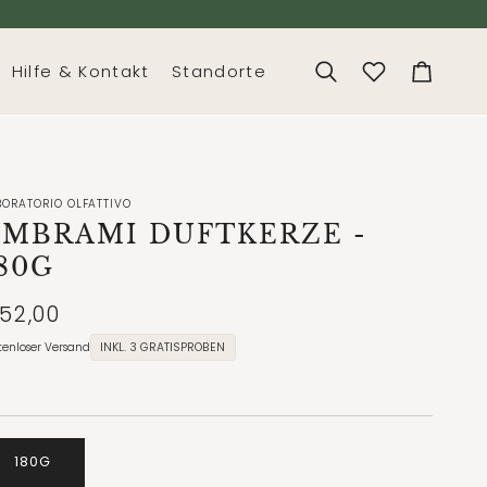
Hilfe & Kontakt
Standorte
Suchen
Dein
Warenko
BORATORIO OLFATTIVO
AMBRAMI DUFTKERZE
-
80G
52,00
tenloser Versand
INKL. 3 GRATISPROBEN
180G