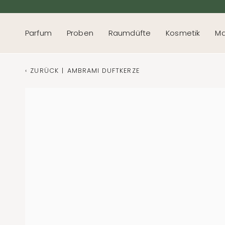
Direkt
zum
Inhalt
Parfum
Proben
Raumdüfte
Kosmetik
Ma
‹
ZURÜCK
|
AMBRAMI DUFTKERZE