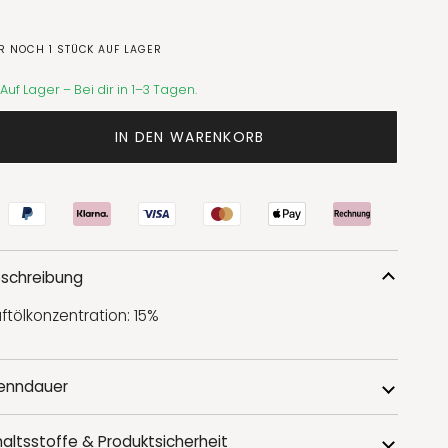
R NOCH
1
STÜCK AUF LAGER
Auf Lager – Bei dir in 1–3 Tagen.
IN DEN WARENKORB
schreibung
ftölkonzentration: 15%
enndauer
haltsstoffe & Produktsicherheit