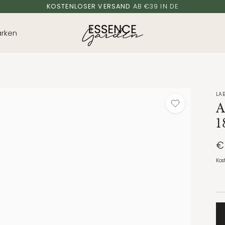
KOSTENLOSER VERSAND
AB €39 IN DE
rken
LA
1
€
Kos