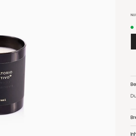
NU
Be
Du
Br
In