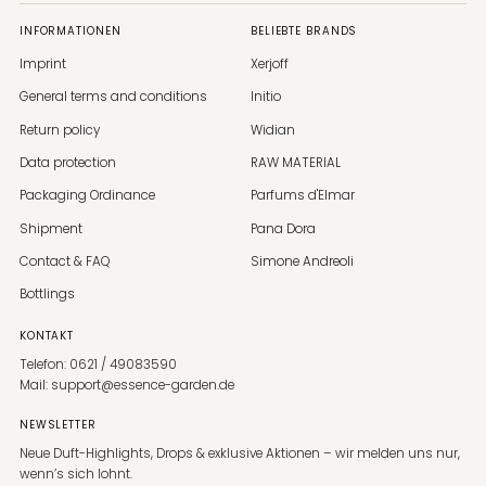
INFORMATIONEN
BELIEBTE BRANDS
Imprint
Xerjoff
General terms and conditions
Initio
Return policy
Widian
Data protection
RAW MATERIAL
Packaging Ordinance
Parfums d'Elmar
Shipment
Pana Dora
Contact & FAQ
Simone Andreoli
Bottlings
KONTAKT
Telefon: 0621 / 49083590
Mail: support@essence-garden.de
NEWSLETTER
Neue Duft-Highlights, Drops & exklusive Aktionen – wir melden uns nur,
wenn’s sich lohnt.