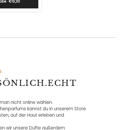
obe · €13,30
S
RSÖNLICH.ECHT
an nicht online wählen.
henparfums kannst du in unserem Store
sten, auf der Haut erleben und
igen wir unsere Düfte außerdem