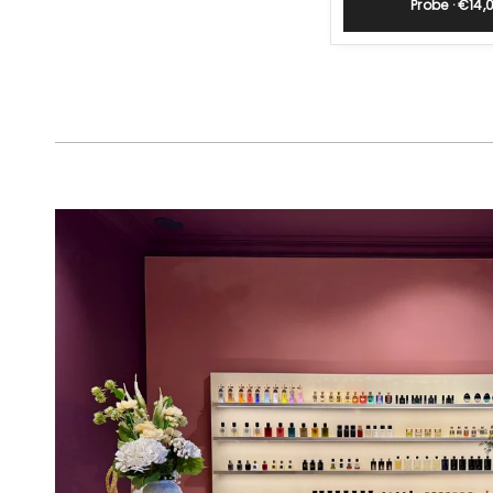
Probe · €14,