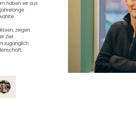
im haben wir aus
jahrelange
wählte
lissen, zeigen
r Ziel:
n zugänglich
denschaft.