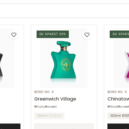
DU SPARST 30%
DU SPARS
Greenwich
BOND NO. 9
Chinatow
BOND NO. 9
Greenwich Village
Chinato
Village
fruity
sweet
floral
swee
100ml
· €213,60
100ml
· €19