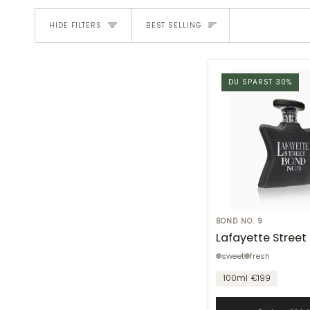
SORT
HIDE FILTERS
BEST SELLING
DU SPARST 30%
Lafayette
BOND NO. 9
Lafayette Street
Street
sweet
fresh
100ml
· €199