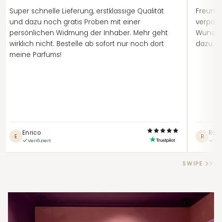
Super schnelle Lieferung, erstklassige Qualität
Freundl
und dazu noch gratis Proben mit einer
verpack
persönlichen Widmung der Inhaber. Mehr geht
Wunsch
wirklich nicht. Bestelle ab sofort nur noch dort
dazu. A
meine Parfums!
Enrico
Robe
E
R
Verifiziert
Ver
SWIPE