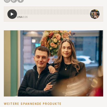
Unser Ziel: hochwertige Nischenparfums für eine neue
Generation zugänglich machen – persönlich, authentisch
und mit echter Leidenschaft.
LINA
0:26
WEITERE SPANNENDE PRODUKTE