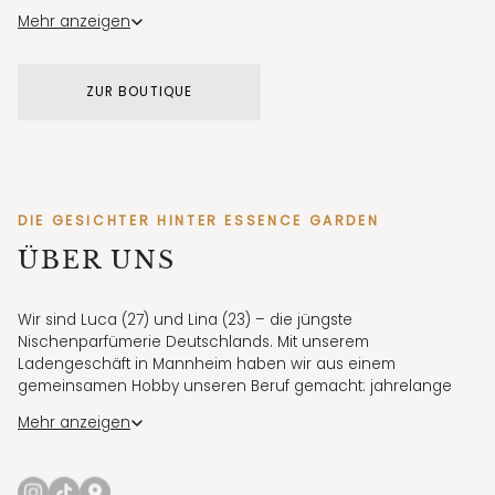
Für erste Eindrücke zeigen wir unsere Düfte außerdem
Mehr anzeigen
regelmäßig in authentischen Videos auf Instagram und
TikTok.
ZUR BOUTIQUE
STORE MANNHEIM
Elisabethstraße 7 · Di–Fr 11:30–18:30 · Sa 11:30–17:30
DIE GESICHTER HINTER ESSENCE GARDEN
ÜBER UNS
Wir sind Luca (27) und Lina (23) – die jüngste
Nischenparfümerie Deutschlands. Mit unserem
Ladengeschäft in Mannheim haben wir aus einem
gemeinsamen Hobby unseren Beruf gemacht: jahrelange
Parfumsammler, heute autorisierte Händler für ausgewählte
Mehr anzeigen
Nischenmarken.
Über Social Media nehmen wir täglich mit hinter die Kulissen,
zeigen neue Düfte, Bestellungen und den Alltag im Store.