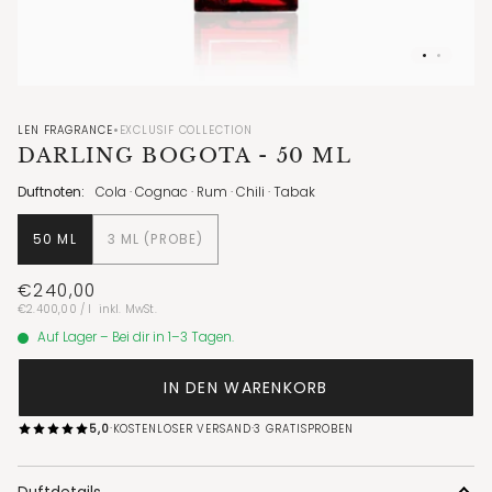
•
LEN FRAGRANCE
EXCLUSIF COLLECTION
DARLING BOGOTA
- 50 ML
Duftnoten:
Cola · Cognac · Rum · Chili · Tabak
50 ML
3 ML (PROBE)
€240,00
Stückpreis
pro
€2.400,00
/
l
inkl. MwSt.
Auf Lager – Bei dir in 1–3 Tagen.
IN DEN WARENKORB
·
·
5,0
KOSTENLOSER VERSAND
3 GRATISPROBEN