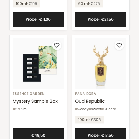
Unit
Unit
100ml
· €195
60 ml
· €275
price
price
Probe · €11,00
Probe · €21,50
Mystery
ESSENCE GARDEN
Oud
PANA DORA
Sample
Republic
Mystery Sample Box
Oud Republic
Box
5 x 2ml
woody
sweet
Oriental
(5
Unit
x
100ml
· €305
price
2ml)
€49,50
Probe · €17,50