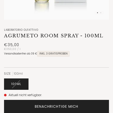
LABORATORIO OLFATTIVO
AGRUMETO ROOM SPRAY
- 100ML
€35,00
Unit
per
€350,00
/
l
price
Versandkostenfrei ab 39 €
INKL. 3 GRATISPROBEN
SIZE
100ml
VARIANT
100ML
SOLD
OUT
Aktuell nicht verfügbar.
OR
UNAVAILABLE
BENACHRICHTIGE MICH