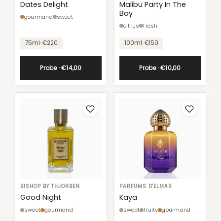
Delight
Party
Dates Delight
Malibu Party In The
Bay
In
gourmand
sweet
The
citrus
fresh
Unit
Bay
price
Unit
75ml
· €220
100ml
· €150
price
Probe · €14,00
Probe · €10,00
Good
BISHOP BY THJORBEN
Kaya
PARFUMS D'ELMAR
Night
Good Night
Kaya
sweet
gourmand
sweet
fruity
gourmand