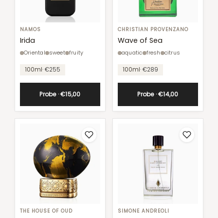
Irida
NAMOS
Wave
CHRISTIAN PROVENZANO
of
Irida
Wave of Sea
Sea
Oriental
sweet
fruity
aquatic
fresh
citrus
Unit
Unit
100ml
· €255
100ml
· €289
price
price
Probe · €15,00
Probe · €14,00
Dates
THE HOUSE OF OUD
Malibu
SIMONE ANDREOLI