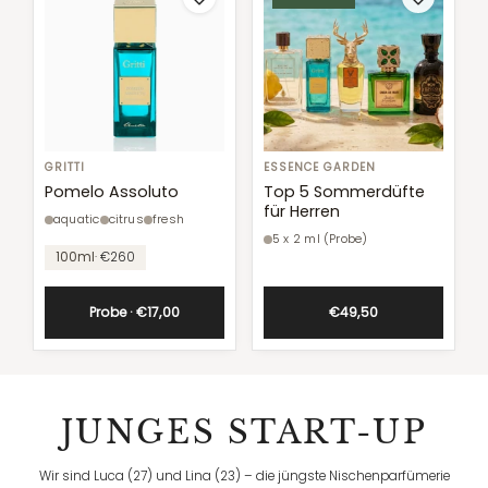
Pomelo
GRITTI
Top
ESSENCE GARDEN
Assoluto
5
Pomelo Assoluto
Top 5 Sommerdüfte
für Herren
Sommerdüfte
aquatic
citrus
fresh
für
5 x 2 ml (Probe)
Unit
Herren
100ml
· €260
price
Unit
price
Probe · €17,00
€49,50
JUNGES START-UP
Wir sind Luca (27) und Lina (23) – die jüngste Nischenparfümerie