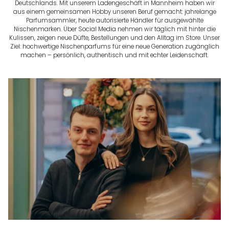
Deutschlands. Mit unserem Ladengeschäft in Mannheim haben wir
aus einem gemeinsamen Hobby unseren Beruf gemacht: jahrelange
Parfumsammler, heute autorisierte Händler für ausgewählte
Nischenmarken. Über Social Media nehmen wir täglich mit hinter die
Kulissen, zeigen neue Düfte, Bestellungen und den Alltag im Store. Unser
Ziel: hochwertige Nischenparfums für eine neue Generation zugänglich
machen – persönlich, authentisch und mit echter Leidenschaft.