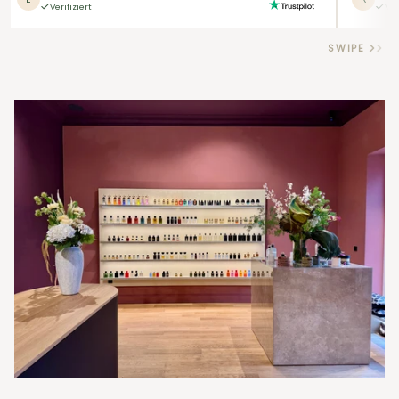
Verifiziert
Ver
SWIPE