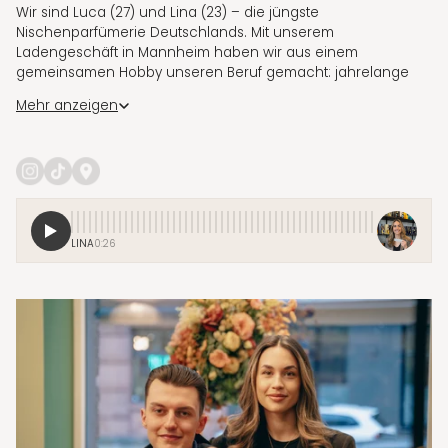
Wir sind Luca (27) und Lina (23) – die jüngste
Nischenparfümerie Deutschlands. Mit unserem
Ladengeschäft in Mannheim haben wir aus einem
gemeinsamen Hobby unseren Beruf gemacht: jahrelange
Parfumsammler, heute autorisierte Händler für ausgewählte
Mehr anzeigen
Nischenmarken.
Über Social Media nehmen wir täglich mit hinter die Kulissen,
zeigen neue Düfte, Bestellungen und den Alltag im Store.
Unser Ziel: hochwertige Nischenparfums für eine neue
Generation zugänglich machen – persönlich, authentisch
und mit echter Leidenschaft.
LINA
0:26