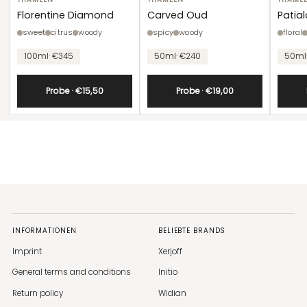
Florentine
Carved
Patiala
Diamond
Oud
Florentine Diamond
Carved Oud
Patial
sweet
citrus
woody
spicy
woody
floral
Unit
Unit
100ml
· €345
50ml
· €240
50ml
price
price
Probe · €15,50
Probe · €19,00
INFORMATIONEN
BELIEBTE BRANDS
Imprint
Xerjoff
General terms and conditions
Initio
Return policy
Widian