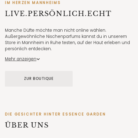
IM HERZEN MANNHEIMS
LIVE.PERSÖNLICH.ECHT
Manche Düfte möchte man nicht online wählen.
Außergewöhnliche Nischenparfums kannst du in unserem
Store in Mannheim in Ruhe testen, auf der Haut erleben und
persönlich entdecken.
Für erste Eindrücke zeigen wir unsere Düfte außerdem
Mehr anzeigen
regelmäßig in authentischen Videos auf Instagram und
TikTok.
ZUR BOUTIQUE
STORE MANNHEIM
Elisabethstraße 7 · Di–Fr 11:30–18:30 · Sa 11:30–17:30
DIE GESICHTER HINTER ESSENCE GARDEN
ÜBER UNS