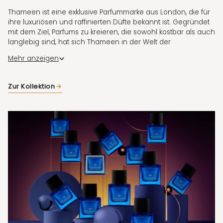
Thameen ist eine exklusive Parfummarke aus London, die für
ihre luxuriösen und raffinierten Düfte bekannt ist. Gegründet
mit dem Ziel, Parfums zu kreieren, die sowohl kostbar als auch
langlebig sind, hat sich Thameen in der Welt der
Nischenparfümerie schnell einen herausragenden Ruf
Mehr anzeigen
erarbeitet. Der Name „Thameen“ bedeutet im Arabischen
„kostbar“ oder „wertvoll“ und spiegelt die Philosophie der
Marke wider: die Schaffung von außergewöhnlichen und
Zur Kollektion
seltenen Duftkompositionen, die von hochwertigen, seltenen
Inhaltsstoffen geprägt sind.
Thameen lässt sich stark von der Welt der Edelsteine und
Juwelen inspirieren. Jede Parfumkreation erzählt eine
Geschichte, die von einem wertvollen Stein, einem
historischen Schatz oder einem bedeutenden kulturellen
Symbol inspiriert ist.