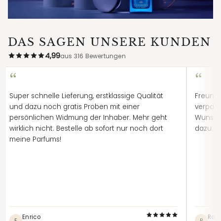
DAS SAGEN UNSERE KUNDEN
4,99
aus 316 Bewertungen
“
“
Super schnelle Lieferung, erstklassige Qualität
Freundl
und dazu noch gratis Proben mit einer
verpack
persönlichen Widmung der Inhaber. Mehr geht
Wunsch
wirklich nicht. Bestelle ab sofort nur noch dort
dazu. A
meine Parfums!
Enrico
Robe
E
R