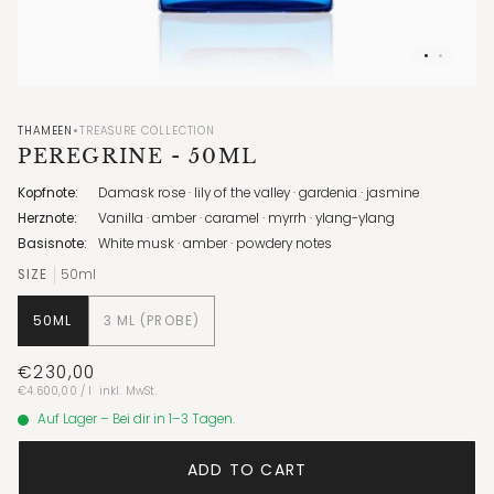
•
THAMEEN
TREASURE COLLECTION
PEREGRINE
- 50ML
Kopfnote:
Damask rose · lily of the valley · gardenia · jasmine
Herznote:
Vanilla · amber · caramel · myrrh · ylang-ylang
Basisnote:
White musk · amber · powdery notes
SIZE
50ml
50ML
3 ML (PROBE)
€230,00
Unit
per
€4.600,00
/
l
inkl. MwSt.
price
Auf Lager – Bei dir in 1–3 Tagen.
ADD TO CART