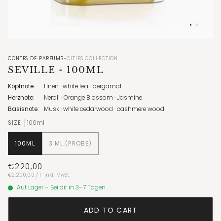
•
CONTES DE PARFUMS
CITIES COLLECTION
SEVILLE
- 100ML
Kopfnote:
Linen · white tea · bergamot
Herznote:
Neroli · Orange Blossom · Jasmine
Basisnote:
Musk · white cedarwood · cashmere wood
SIZE
100ml
100ML
3 ML (PROBE)
€220,00
Unit
per
€2.200,00
/
l
inkl. MwSt.
price
Auf Lager – Bei dir in 3–7 Tagen.
ADD TO CART