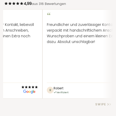
4,99
aus 316 Bewertungen
“
“
reundlicher und zuverlässiger Kontakt, liebevoll
Normalerwe
erpackt mit handschriftlichem Anschreiben,
anderen be
unschproben und einem kleinen Extra noch
aber heute
azu. Absolut unschlagbar!
Garden aus
neuen Koko
beraten: Di
freundlich 
hinterlassen
von 10!
Robert
Moham
R
M
Verifiziert
Verifizier
SWIPE