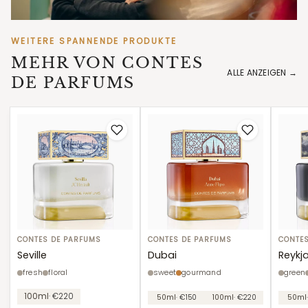
WEITERE SPANNENDE PRODUKTE
MEHR VON CONTES
DE PARFUMS
Seville
CONTES DE PARFUMS
Dubai
CONTES DE PARFUMS
Reykja
CONTE
Seville
Dubai
Reykja
fresh
floral
sweet
gourmand
green
Unit
Unit
Unit
100ml
· €220
50ml
· €150
100ml
· €220
50ml
price
price
price