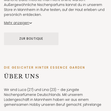
Außergewöhnliche Nischenparfums kannst du in unserem
Store in Mannheim in Ruhe testen, auf der Haut erleben und
persönlich entdecken.
Für erste Eindrücke zeigen wir unsere Düfte außerdem
Mehr anzeigen
regelmäßig in authentischen Videos auf Instagram und
TikTok.
ZUR BOUTIQUE
STORE MANNHEIM
Elisabethstraße 7 · Di–Fr 11:30–18:30 · Sa 11:30–17:30
DIE GESICHTER HINTER ESSENCE GARDEN
ÜBER UNS
Wir sind Luca (27) und Lina (23) – die jüngste
Nischenparfümerie Deutschlands. Mit unserem
Ladengeschäft in Mannheim haben wir aus einem
gemeinsamen Hobby unseren Beruf gemacht: jahrelange
Parfumsammler, heute autorisierte Händler für ausgewählte